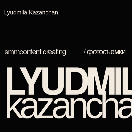
Lyudmila Kazanchan.
Lyudmila Kazanchan.
smm
content creating
/ фотосъемки
LYUDMILA
kazanchan