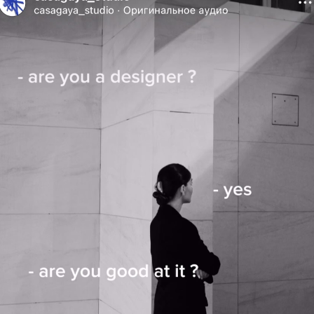
Обо мне
Меня зовут Людмила, я более 5 лет
работаю в сфере SMM и креативного
контента. Умею создавать визуалы,
продумывать концепции и организовывать
съёмки, чтобы бренд выглядел стильно
и целостно. Владею инструментами для
фото- и видеомонтажа, уверенно работаю
в Figma, Photoshop, Canva и других
приложениях.
У меня развито чувство стиля и внимание
к деталям, благодаря чему я умею
подчеркнуть индивидуальность каждого
проекта. Для меня важно не просто вести
соцсети, а делать их вдохновляющими
и работающими на результат.