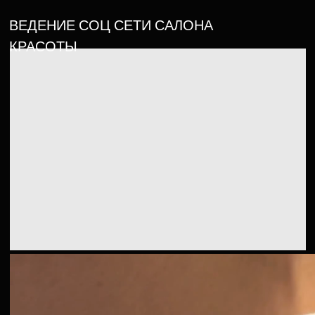
Н
а
ч
а
т
ь
п
р
о
е
к
т
Н
а
ч
а
т
ь
п
р
о
е
к
т
Политика конфиденциальности
2024